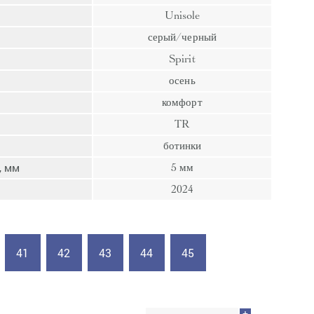
пресс
Unisole
Гвозди
серый/черный
Ампулы
Spirit
Иглы
осень
комфорт
TR
ботинки
, мм
5 мм
2024
41
42
43
44
45
+