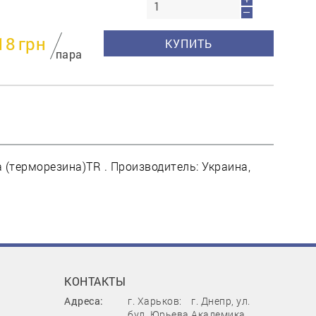
—
18
грн
КУПИТЬ
пара
(терморезина)TR . Производитель: Украина,
КОНТАКТЫ
Адреса:
г. Харьков:
г. Днепр, ул.
бул. Юрьева,
Академика