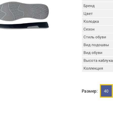
пучковой части
Бренд
Увлажнение пятки
Цвет
Затяжка пяточной
ры
части
Колодка
Доводка заготовки
Сезон
Отметка следа
Стиль обуви
Шершевание следа
Вид подошвы
Активация клея
Прессование
Вид обуви
заготовки с подошвой
Высота каблука
Охлаждение и
Коллекция
доактивация клея
Прибивка каблука
Отбивание следа
Размер:
40