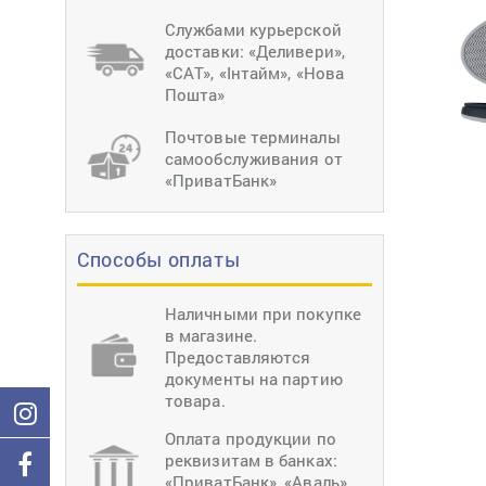
тиснение
Перетяжки
Швейное
Службами курьерской
оборудование
доставки: «Деливери»,
Загибка деталей
«САТ», «Інтайм», «Нова
Вставка фурниту
Пошта»
Ерошка подошвы
Почтовые терминалы
самообслуживания от
«ПриватБанк»
Способы оплаты
Наличными при покупке
в магазине.
Предоставляются
документы на партию
товара.
Оплата продукции по
реквизитам в банках:
«ПриватБанк», «Аваль»,