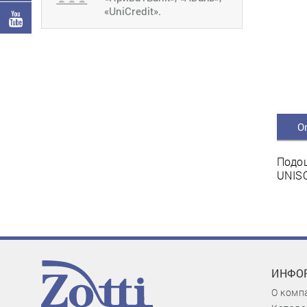
«UniCredit».
О
Подош
UNISO
ИНФО
О комп