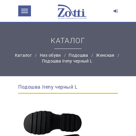
ЗАДАТЬ ВОПРОС О ПРОДУКТЕ
Ваше имя:
КАТАЛОГ
*
Эл. почта:
Каталог
Низ обуви
Подошва
Женская
Подошва Ireny черный L
*
Контактный телефон:
Подошва Ireny черный L
простую регистрацию
Ваш вопрос: