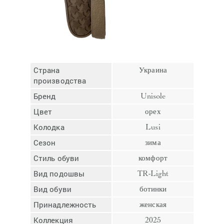
Отмена
Отправить
Страна
Украина
производства
Бренд
Unisole
Цвет
орех
Колодка
Lusi
Сезон
зима
Стиль обуви
комфорт
Вид подошвы
TR-Light
Вид обуви
ботинки
Принадлежность
женская
Коллекция
2025