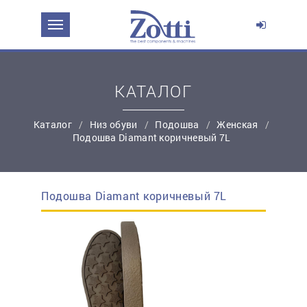
ЗАДАТЬ ВОПРОС О ПРОДУКТЕ
Ваше имя:
КАТАЛОГ
*
Эл. почта:
Каталог
Низ обуви
Подошва
Женская
Подошва Diamant коричневый 7L
*
Контактный телефон:
Подошва Diamant коричневый 7L
простую регистрацию
Ваш вопрос: