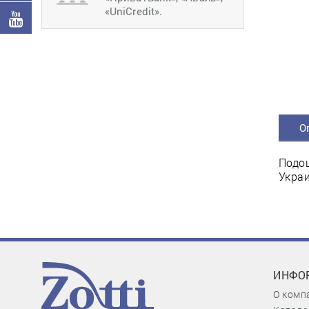
«UniCredit».
О
Подош
Украи
ИНФО
О комп