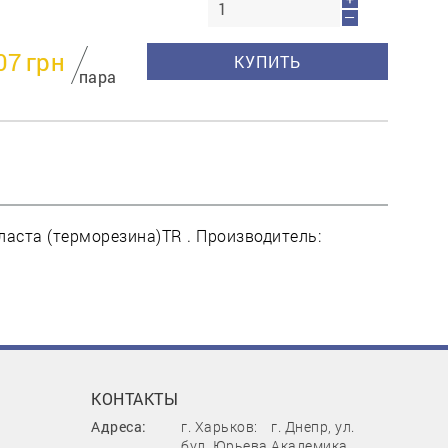
—
07
грн
КУПИТЬ
пара
ласта (терморезина)TR . Производитель:
КОНТАКТЫ
Адреса:
г. Харьков:
г. Днепр, ул.
бул. Юрьева,
Академика