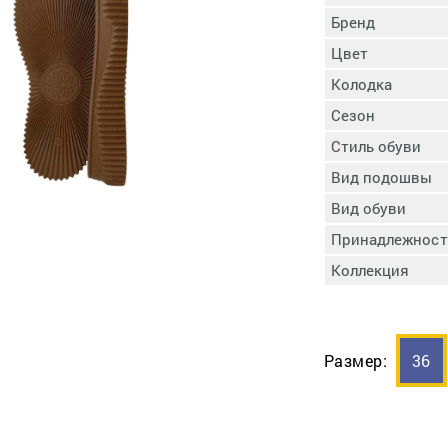
пучковой части
Бренд
Увлажнение пятки
Цвет
Затяжка пяточной
ры
части
Колодка
Доводка заготовки
Сезон
Отметка следа
Стиль обуви
Шершевание следа
Вид подошвы
Активация клея
Прессование
Вид обуви
заготовки с подошвой
Принадлежност
Охлаждение и
Коллекция
доактивация клея
Прибивка каблука
Отбивание следа
Размер:
36