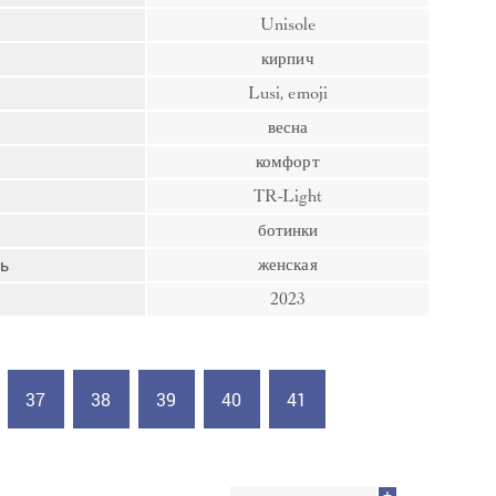
пресс
Unisole
Гвозди
кирпич
Ампулы
Lusi, emoji
Иглы
весна
комфорт
TR-Light
ботинки
ь
женская
2023
37
38
39
40
41
+