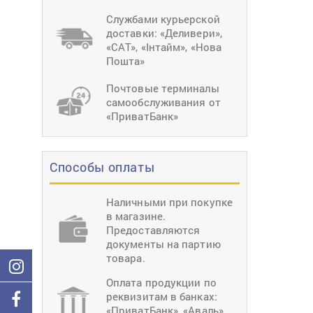
тиснение
Перетяжки
Швейное
Службами курьерской
оборудование
доставки: «Деливери»,
Загибка деталей
«САТ», «Інтайм», «Нова
Вставка фурниту
Пошта»
Ерошка подошвы
Почтовые терминалы
самообслуживания от
«ПриватБанк»
Способы оплаты
Наличными при покупке
в магазине.
Предоставляются
документы на партию
товара.
Оплата продукции по
реквизитам в банках:
«ПриватБанк», «Аваль»,