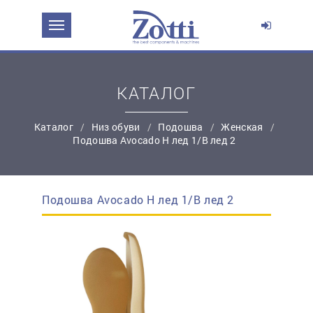
ЗАДАТЬ ВОПРОС О ПРОДУКТЕ
Ваше имя:
КАТАЛОГ
*
Эл. почта:
Каталог
Низ обуви
Подошва
Женская
Подошва Avocado Н лед 1/В лед 2
*
Контактный телефон:
Подошва Avocado Н лед 1/В лед 2
простую регистрацию
Ваш вопрос: