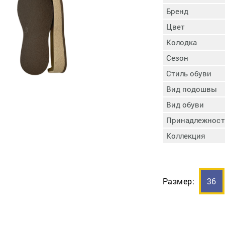
пучковой части
Бренд
Увлажнение пятки
Цвет
Затяжка пяточной
ры
части
Колодка
Доводка заготовки
Сезон
Отметка следа
Стиль обуви
Шершевание следа
Вид подошвы
Активация клея
Прессование
Вид обуви
заготовки с подошвой
Принадлежност
Охлаждение и
Коллекция
доактивация клея
Прибивка каблука
Отбивание следа
Размер:
36