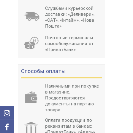
тиснение
Перетяжки
Швейное
Службами курьерской
оборудование
доставки: «Деливери»,
Загибка деталей
«САТ», «Інтайм», «Нова
Вставка фурниту
Пошта»
Ерошка подошвы
Почтовые терминалы
самообслуживания от
«ПриватБанк»
Способы оплаты
Наличными при покупке
в магазине.
Предоставляются
документы на партию
товара.
Оплата продукции по
реквизитам в банках:
«ПриватБанк», «Аваль»,