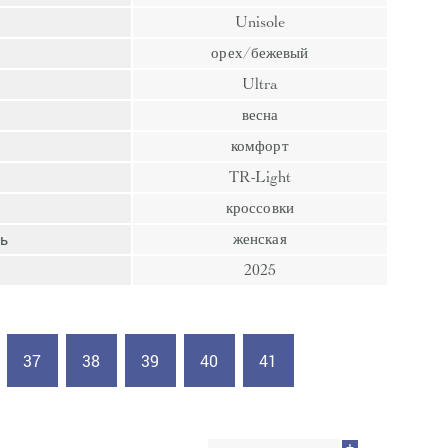
пресс
Unisole
Гвозди
орех/бежевый
Ампулы
Ultra
Иглы
весна
комфорт
TR-Light
кроссовки
ь
женская
2025
37
38
39
40
41
+