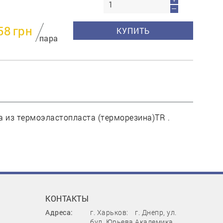
—
58
грн
КУПИТЬ
пара
 из термоэластопласта (терморезина)TR .
КОНТАКТЫ
Адреса:
г. Харьков:
г. Днепр, ул.
бул. Юрьева,
Академика