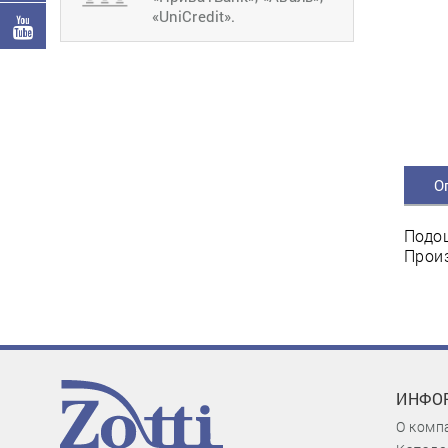
«UniCredit».
О
Подош
Произ
ИНФО
О комп