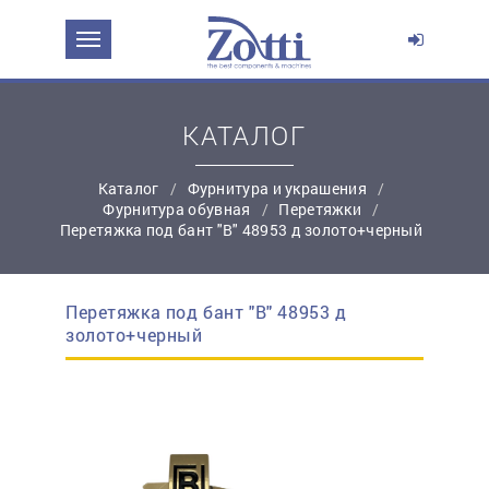
ЗАДАТЬ ВОПРОС О ПРОДУКТЕ
Ваше имя:
КАТАЛОГ
Каталог
Фурнитура и украшения
*
Эл. почта:
Фурнитура обувная
Перетяжки
Перетяжка под бант "B" 48953 д золото+черный
*
Контактный телефон:
Перетяжка под бант "B" 48953 д
простую регистрацию
золото+черный
Ваш вопрос: