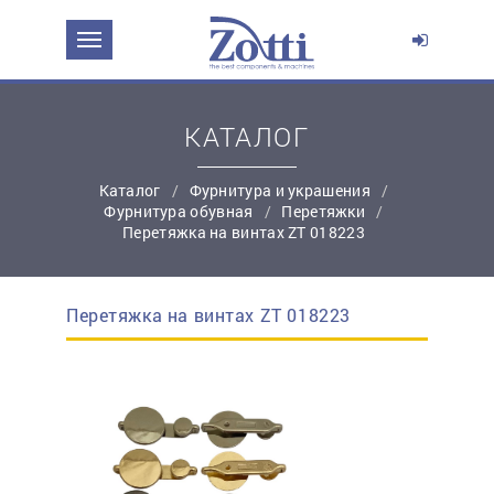
ЗАДАТЬ ВОПРОС О ПРОДУКТЕ
Ваше имя:
КАТАЛОГ
Каталог
Фурнитура и украшения
*
Эл. почта:
Фурнитура обувная
Перетяжки
Перетяжка на винтах ZT 018223
*
Контактный телефон:
Перетяжка на винтах ZT 018223
простую регистрацию
Ваш вопрос: