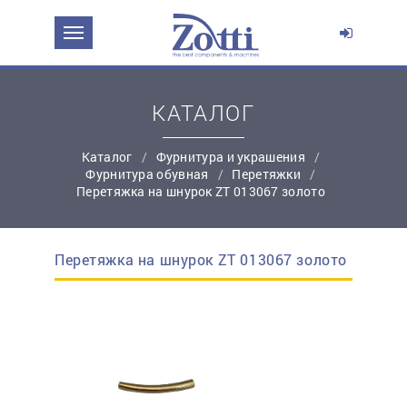
ЗАДАТЬ ВОПРОС О ПРОДУКТЕ
Ваше имя:
КАТАЛОГ
Каталог
Фурнитура и украшения
*
Эл. почта:
Фурнитура обувная
Перетяжки
Перетяжка на шнурок ZT 013067 золото
*
Контактный телефон:
Перетяжка на шнурок ZT 013067 золото
простую регистрацию
Ваш вопрос: