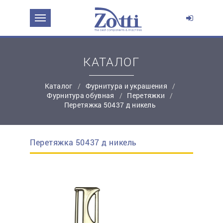
ЗАДАТЬ ВОПРОС О ПРОДУКТЕ
Ваше имя:
КАТАЛОГ
Каталог
Фурнитура и украшения
*
Эл. почта:
Фурнитура обувная
Перетяжки
Перетяжка 50437 д никель
*
Контактный телефон:
Перетяжка 50437 д никель
простую регистрацию
Ваш вопрос: