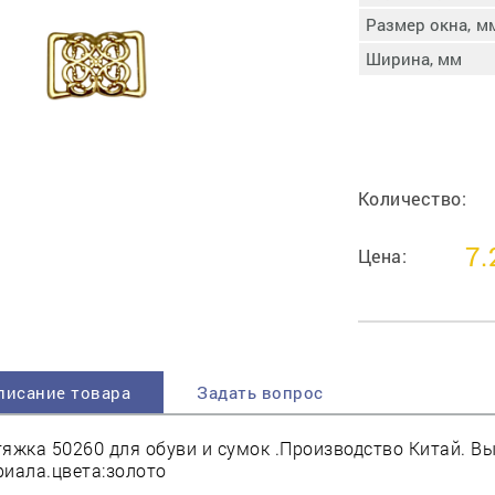
пучковой части
Размер окна, м
Увлажнение пятки
Ширина, мм
Затяжка пяточной
ры
части
Доводка заготовки
Отметка следа
Шершевание следа
Количество:
Активация клея
Прессование
7.
заготовки с подошвой
Цена:
Охлаждение и
доактивация клея
Прибивка каблука
Отбивание следа
писание товара
Задать вопрос
яжка 50260 для обуви и сумок .Производство Китай. В
иала.цвета:золото