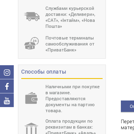
тиснение
Перетяжки
Швейное
Службами курьерской
оборудование
доставки: «Деливери»,
Загибка деталей
«САТ», «Інтайм», «Нова
Вставка фурниту
Пошта»
Ерошка подошвы
Почтовые терминалы
самообслуживания от
«ПриватБанк»
Способы оплаты
Наличными при покупке
в магазине.
Предоставляются
документы на партию
О
товара.
Оплата продукции по
Перет
реквизитам в банках:
матер
«ПриватБанк», «Аваль»,