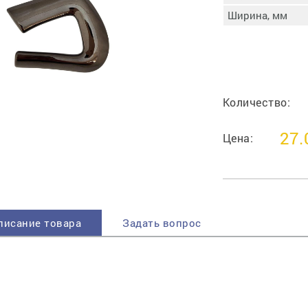
пучковой части
Ширина, мм
Увлажнение пятки
Затяжка пяточной
ры
части
Доводка заготовки
Отметка следа
Количество:
Шершевание следа
Активация клея
27.
Цена:
Прессование
заготовки с подошвой
Охлаждение и
доактивация клея
Прибивка каблука
Отбивание следа
писание товара
Задать вопрос