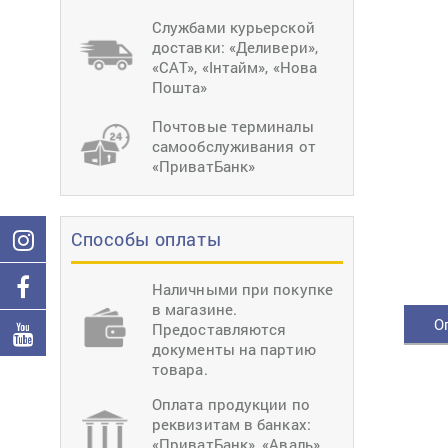
тиснение
Перетяжки
Швейное
Службами курьерской
оборудование
доставки: «Деливери»,
Загибка деталей
«САТ», «Інтайм», «Нова
Вставка фурниту
Пошта»
Ерошка подошвы
Почтовые терминалы
самообслуживания от
«ПриватБанк»
Способы оплаты
Наличными при покупке
в магазине.
О
Предоставляются
документы на партию
товара.
Оплата продукции по
реквизитам в банках:
«ПриватБанк», «Аваль»,