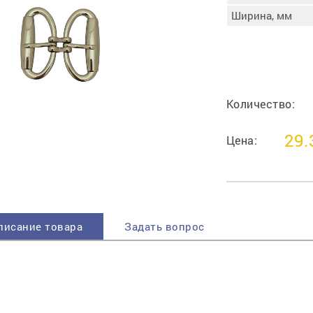
пучковой части
Ширина, мм
Увлажнение пятки
Затяжка пяточной
ры
части
Доводка заготовки
Отметка следа
Количество:
Шершевание следа
Активация клея
29.
Цена:
Прессование
заготовки с подошвой
Охлаждение и
доактивация клея
Прибивка каблука
Отбивание следа
писание товара
Задать вопрос