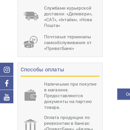
тиснение
Перетяжки
Швейное
Службами курьерской
оборудование
доставки: «Деливери»,
Загибка деталей
«САТ», «Інтайм», «Нова
Вставка фурниту
Пошта»
Ерошка подошвы
Почтовые терминалы
самообслуживания от
«ПриватБанк»
Способы оплаты
Наличными при покупке
в магазине.
О
Предоставляются
документы на партию
товара.
Оплата продукции по
реквизитам в банках:
«ПриватБанк», «Аваль»,