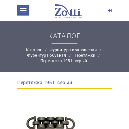
ЗАДАТЬ ВОПРОС О ПРОДУКТЕ
Ваше имя:
КАТАЛОГ
Каталог
Фурнитура и украшения
*
Эл. почта:
Фурнитура обувная
Перетяжки
Перетяжка 1951- серый
*
Контактный телефон:
Перетяжка 1951- серый
простую регистрацию
Ваш вопрос: