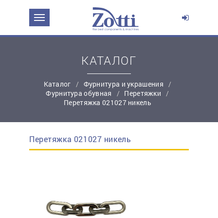
ЗАДАТЬ ВОПРОС О ПРОДУКТЕ
Ваше имя:
КАТАЛОГ
Каталог
Фурнитура и украшения
*
Эл. почта:
Фурнитура обувная
Перетяжки
Перетяжка 021027 никель
*
Контактный телефон:
Перетяжка 021027 никель
простую регистрацию
Ваш вопрос: