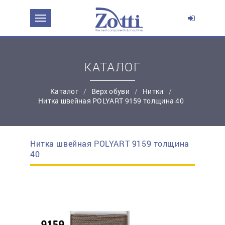
ЗАДАТЬ ВОПРОС О ПРОДУКТЕ
Ваше имя:
КАТАЛОГ
*
Эл. почта:
Каталог
Верх обуви
Нитки
Нитка швейная POLYART 9159 толщина 40
*
Контактный телефон:
Нитка швейная POLYART 9159 толщина
простую регистрацию
40
Ваш вопрос: