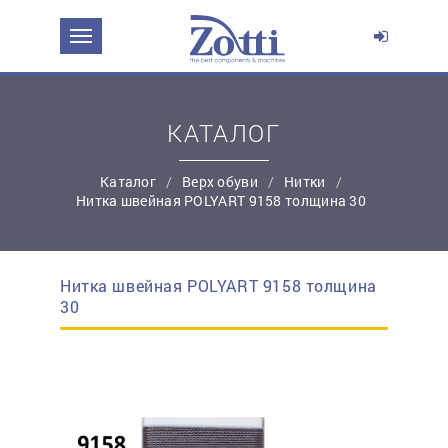
ЗАДАТЬ ВОПРОС О ПРОДУКТЕ
Ваше имя:
КАТАЛОГ
*
Эл. почта:
Каталог
Верх обуви
Нитки
Нитка швейная POLYART 9158 толщина 30
*
Контактный телефон:
Нитка швейная POLYART 9158 толщина
простую регистрацию
30
Ваш вопрос: