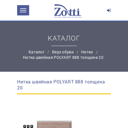
ЗАДАТЬ ВОПРОС О ПРОДУКТЕ
Ваше имя:
КАТАЛОГ
*
Эл. почта:
Каталог
Верх обуви
Нитки
Нитка швейная POLYART 888 толщина 20
*
Контактный телефон:
Нитка швейная POLYART 888 толщина
простую регистрацию
20
Ваш вопрос: