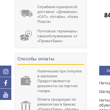
тиснение
Перетяжки
Швейное
Службами курьерской
оборудование
доставки: «Деливери»,
Загибка деталей
«САТ», «Інтайм», «Нова
Вставка фурниту
Пошта»
Ерошка подошвы
Почтовые терминалы
самообслуживания от
«ПриватБанк»
Способы оплаты
О
Наличными при покупке
в магазине.
Предоставляются
Нитка
документы на партию
товара.
Матер
Оплата продукции по
Нитки
реквизитам в банках:
обуви
«ПриватБанк», «Аваль»,
одеж