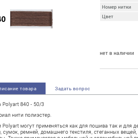
пучковой части
Номер нитки
Увлажнение пятки
Цвет
Затяжка пяточной
ры
части
Доводка заготовки
Отметка следа
Шершевание следа
нет в наличии
Активация клея
Прессование
заготовки с подошвой
Охлаждение и
доактивация клея
писание товара
Задать вопрос
Прибивка каблука
Отбивание следа
 Polyart 840 - 50/3
иал нити полиэстер.
 Polyart могут применяться как для пошива так и для 
, сумок, ремней, домашнего текстиля, стеганных вещей,
ды. Также применяется в мебельной и автомобильной 