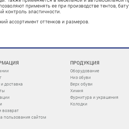
позволяют применять ее при производстве тентов, бату
й контроль эластичности.
ий ассортимент оттенков и размеров.
РМАЦИЯ
ПРОДУКЦИЯ
ании
Оборудование
г
Низ обуви
 и доставка
Верх обуви
ты
Химия
ации
Фурнитура и украшения
и
Колодки
и возврат
а пользования сайтом