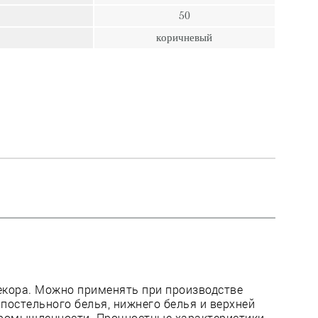
пресс
50
Гвозди
коричневый
Ампулы
Иглы
декора. Можно применять при производстве
 постельного белья, нижнего белья и верхней
промышленности. Прочностные характеристики