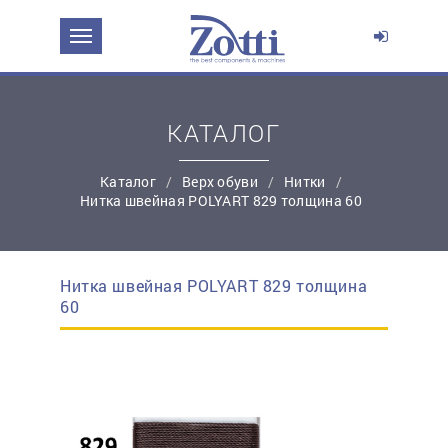
ЗАДАТЬ ВОПРОС О ПРОДУКТЕ
Ваше имя:
КАТАЛОГ
*
Эл. почта:
Каталог
Верх обуви
Нитки
Нитка швейная POLYART 829 толщина 60
*
Контактный телефон:
Нитка швейная POLYART 829 толщина
простую регистрацию
60
Ваш вопрос: