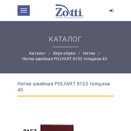
ЗАДАТЬ ВОПРОС О ПРОДУКТЕ
Ваше имя:
КАТАЛОГ
*
Эл. почта:
Каталог
Верх обуви
Нитки
Нитка швейная POLYART 8153 толщина 40
*
Контактный телефон:
Нитка швейная POLYART 8153 толщина
простую регистрацию
40
Ваш вопрос: