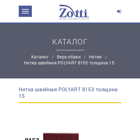
ЗАДАТЬ ВОПРОС О ПРОДУКТЕ
Ваше имя:
КАТАЛОГ
*
Эл. почта:
Каталог
Верх обуви
Нитки
Нитка швейная POLYART 8153 толщина 15
*
Контактный телефон:
Нитка швейная POLYART 8153 толщина
простую регистрацию
15
Ваш вопрос: