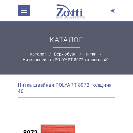
ЗАДАТЬ ВОПРОС О ПРОДУКТЕ
Ваше имя:
КАТАЛОГ
*
Эл. почта:
Каталог
Верх обуви
Нитки
Нитка швейная POLYART 8072 толщина 40
*
Контактный телефон:
Нитка швейная POLYART 8072 толщина
простую регистрацию
40
Ваш вопрос: