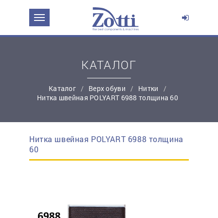
ЗАДАТЬ ВОПРОС О ПРОДУКТЕ
Ваше имя:
КАТАЛОГ
*
Эл. почта:
Каталог
Верх обуви
Нитки
Нитка швейная POLYART 6988 толщина 60
*
Контактный телефон:
Нитка швейная POLYART 6988 толщина
простую регистрацию
60
Ваш вопрос: