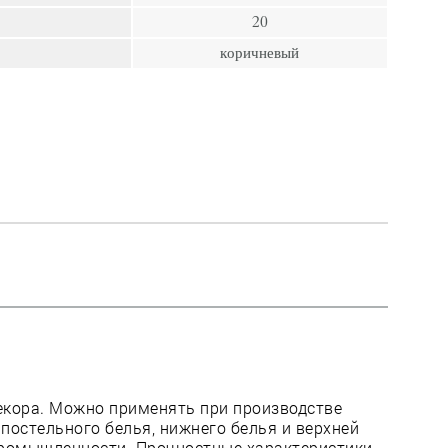
пресс
20
Гвозди
коричневый
Ампулы
Иглы
декора. Можно применять при производстве
 постельного белья, нижнего белья и верхней
промышленности. Прочностные характеристики