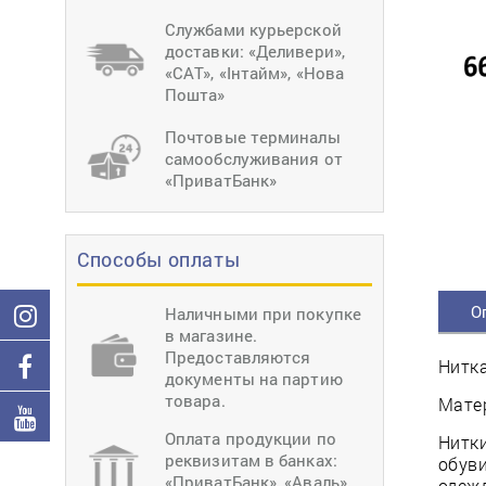
тиснение
Перетяжки
Швейное
Службами курьерской
оборудование
доставки: «Деливери»,
Загибка деталей
«САТ», «Інтайм», «Нова
Вставка фурниту
Пошта»
Ерошка подошвы
Почтовые терминалы
самообслуживания от
«ПриватБанк»
Способы оплаты
О
Наличными при покупке
в магазине.
Предоставляются
Нитка
документы на партию
товара.
Матер
Оплата продукции по
Нитки
реквизитам в банках:
обуви
«ПриватБанк», «Аваль»,
одеж