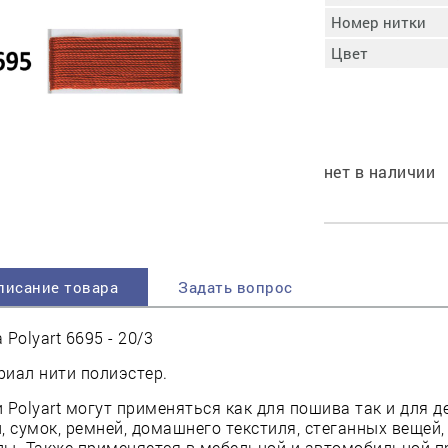
пучковой части
Номер нитки
Увлажнение пятки
Цвет
Затяжка пяточной
ры
части
Доводка заготовки
Отметка следа
Шершевание следа
нет в наличии
Активация клея
Прессование
заготовки с подошвой
Охлаждение и
доактивация клея
писание товара
Задать вопрос
Прибивка каблука
Отбивание следа
 Polyart 6695 - 20/3
иал нити полиэстер.
 Polyart могут применяться как для пошива так и для 
, сумок, ремней, домашнего текстиля, стеганных вещей,
ды. Также применяется в мебельной и автомобильной 