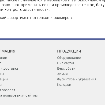
позволяют применять ее при производстве тентов, бату
й контроль эластичности.
ий ассортимент оттенков и размеров.
РМАЦИЯ
ПРОДУКЦИЯ
ании
Оборудование
г
Низ обуви
 и доставка
Верх обуви
ты
Химия
ации
Фурнитура и украшения
и
Колодки
и возврат
а пользования сайтом