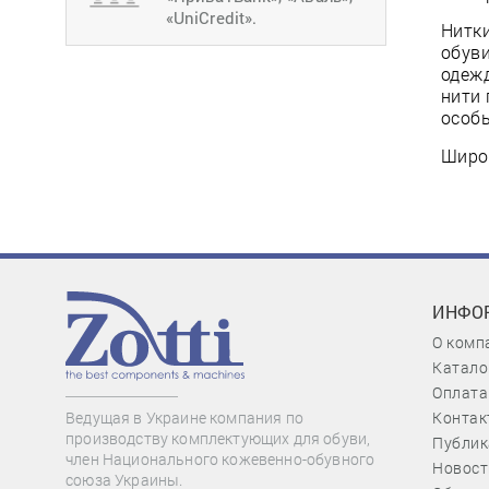
«UniCredit».
Нитки
обуви
одеж
нити 
особы
Широк
ИНФО
О комп
Катало
Оплата
Контак
Ведущая в Украине компания по
производству комплектующих для обуви,
Публик
член Национального кожевенно-обувного
Новост
союза Украины.