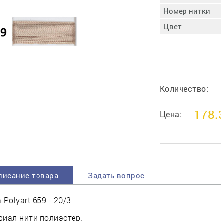
пучковой части
Номер нитки
Увлажнение пятки
Цвет
Затяжка пяточной
ры
части
Доводка заготовки
Отметка следа
Шершевание следа
Количество:
Активация клея
Прессование
178.
заготовки с подошвой
Цена:
Охлаждение и
доактивация клея
Прибивка каблука
Отбивание следа
писание товара
Задать вопрос
 Polyart 659 - 20/3
иал нити полиэстер.