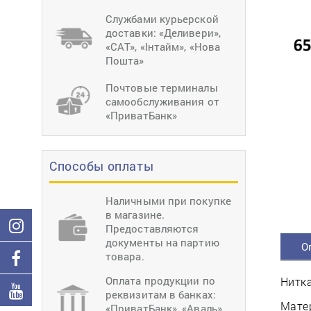
тиснение
Перетяжки
Швейное
Службами курьерской
оборудование
доставки: «Деливери»,
Загибка деталей
«САТ», «Інтайм», «Нова
Вставка фурниту
Пошта»
Ерошка подошвы
Почтовые терминалы
самообслуживания от
«ПриватБанк»
Способы оплаты
Наличными при покупке
в магазине.
Предоставляются
документы на партию
О
товара.
Оплата продукции по
Нитка
реквизитам в банках:
Матер
«ПриватБанк», «Аваль»,