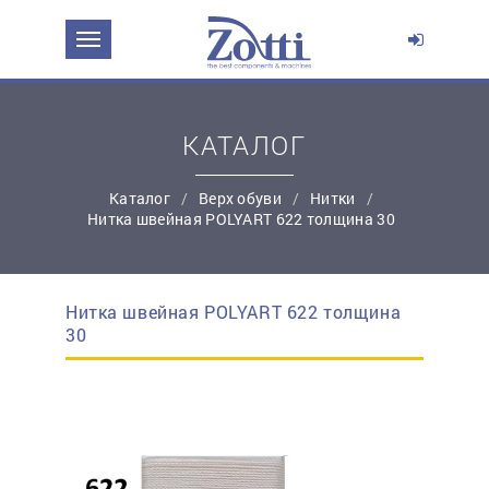
ЗАДАТЬ ВОПРОС О ПРОДУКТЕ
Ваше имя:
КАТАЛОГ
*
Эл. почта:
Каталог
Верх обуви
Нитки
Нитка швейная POLYART 622 толщина 30
*
Контактный телефон:
Нитка швейная POLYART 622 толщина
простую регистрацию
30
Ваш вопрос: