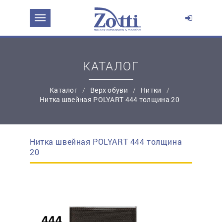
ЗАДАТЬ ВОПРОС О ПРОДУКТЕ
Ваше имя:
КАТАЛОГ
*
Эл. почта:
Каталог
Верх обуви
Нитки
Нитка швейная POLYART 444 толщина 20
*
Контактный телефон:
Нитка швейная POLYART 444 толщина
простую регистрацию
20
Ваш вопрос: