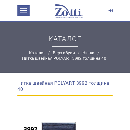
ЗАДАТЬ ВОПРОС О ПРОДУКТЕ
Ваше имя:
КАТАЛОГ
*
Эл. почта:
Каталог
Верх обуви
Нитки
Нитка швейная POLYART 3992 толщина 40
*
Контактный телефон:
Нитка швейная POLYART 3992 толщина
простую регистрацию
40
Ваш вопрос: