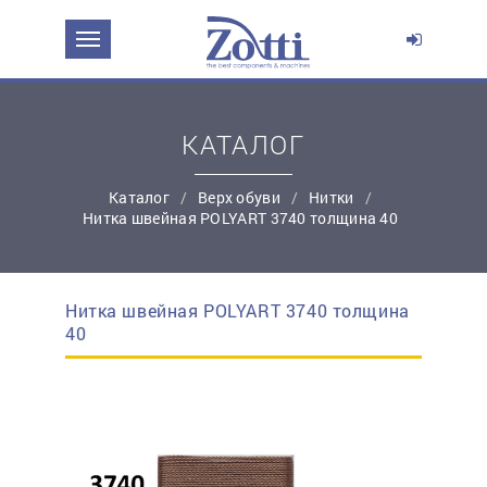
ЗАДАТЬ ВОПРОС О ПРОДУКТЕ
Ваше имя:
КАТАЛОГ
*
Эл. почта:
Каталог
Верх обуви
Нитки
Нитка швейная POLYART 3740 толщина 40
*
Контактный телефон:
Нитка швейная POLYART 3740 толщина
простую регистрацию
40
Ваш вопрос: