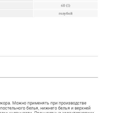
пресс
60 (1)
Гвозди
голубой
Ампулы
Иглы
декора. Можно применять при производстве
 постельного белья, нижнего белья и верхней
промышленности. Прочностные характеристики