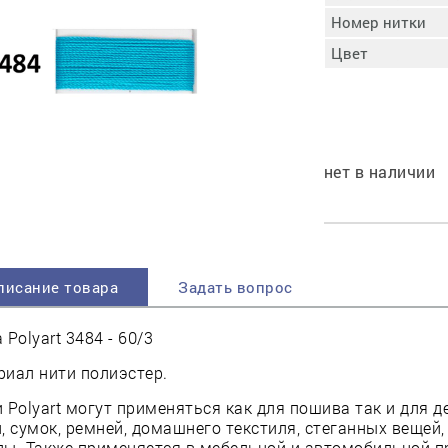
пучковой части
Номер нитки
Увлажнение пятки
Цвет
Затяжка пяточной
ры
части
Доводка заготовки
Отметка следа
Шершевание следа
нет в наличии
Активация клея
Прессование
заготовки с подошвой
Охлаждение и
доактивация клея
писание товара
Задать вопрос
Прибивка каблука
Отбивание следа
 Polyart 3484 - 60/3
иал нити полиэстер.
 Polyart могут применяться как для пошива так и для 
, сумок, ремней, домашнего текстиля, стеганных вещей,
ды. Также применяется в мебельной и автомобильной 