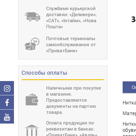
тиснение
Перетяжки
Швейное
Службами курьерской
оборудование
доставки: «Деливери»,
Загибка деталей
«САТ», «Інтайм», «Нова
Вставка фурниту
Пошта»
Ерошка подошвы
Почтовые терминалы
самообслуживания от
«ПриватБанк»
Способы оплаты
О
Наличными при покупке
в магазине.
Предоставляются
Нитка
документы на партию
товара.
Матер
Оплата продукции по
Нитки
реквизитам в банках:
обуви
«ПриватБанк», «Аваль»,
одеж