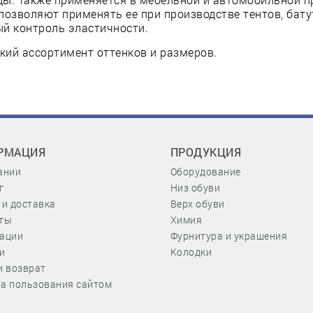
позволяют применять ее при производстве тентов, бату
й контроль эластичности.
ий ассортимент оттенков и размеров.
РМАЦИЯ
ПРОДУКЦИЯ
ании
Оборудование
г
Низ обуви
 и доставка
Верх обуви
ты
Химия
ации
Фурнитура и украшения
и
Колодки
и возврат
а пользования сайтом