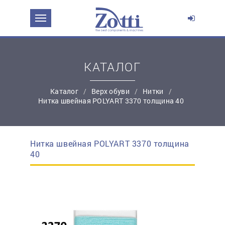
ЗАДАТЬ ВОПРОС О ПРОДУКТЕ
Ваше имя:
КАТАЛОГ
*
Эл. почта:
Каталог
Верх обуви
Нитки
Нитка швейная POLYART 3370 толщина 40
*
Контактный телефон:
Нитка швейная POLYART 3370 толщина
простую регистрацию
40
Ваш вопрос: