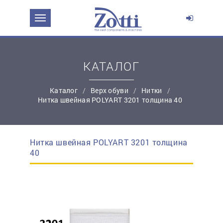
ЗАДАТЬ ВОПРОС О ПРОДУКТЕ
Ваше имя:
КАТАЛОГ
*
Эл. почта:
Каталог
Верх обуви
Нитки
Нитка швейная POLYART 3201 толщина 40
*
Контактный телефон:
Нитка швейная POLYART 3201 толщина
простую регистрацию
40
Ваш вопрос: