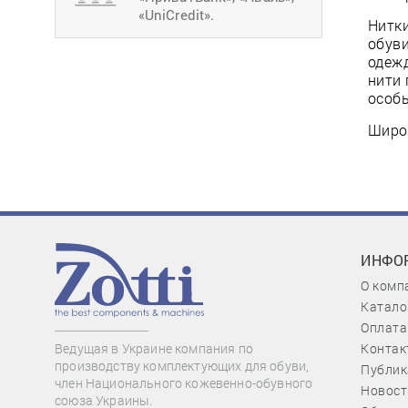
«UniCredit».
Нитки
обуви
одеж
нити 
особы
Широк
ИНФО
О комп
Катало
Оплата
Контак
Ведущая в Украине компания по
производству комплектующих для обуви,
Публик
член Национального кожевенно-обувного
Новост
союза Украины.