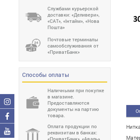
тиснение
Перетяжки
Швейное
Службами курьерской
оборудование
доставки: «Деливери»,
Загибка деталей
«САТ», «Інтайм», «Нова
Вставка фурниту
Пошта»
Ерошка подошвы
Почтовые терминалы
самообслуживания от
«ПриватБанк»
Способы оплаты
Наличными при покупке
в магазине.
Предоставляются
документы на партию
О
товара.
Оплата продукции по
Нитка
реквизитам в банках:
Матер
«ПриватБанк», «Аваль»,