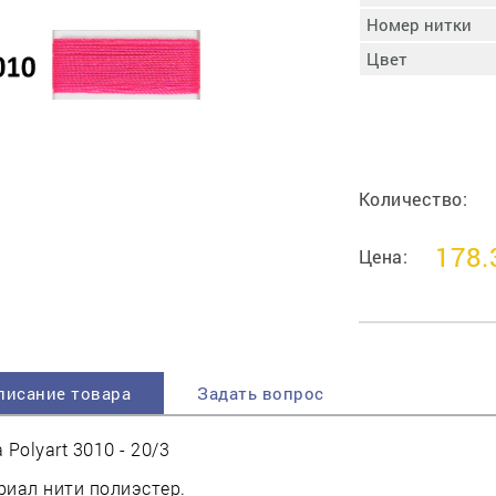
пучковой части
Номер нитки
Увлажнение пятки
Цвет
Затяжка пяточной
ры
части
Доводка заготовки
Отметка следа
Шершевание следа
Количество:
Активация клея
Прессование
178.
заготовки с подошвой
Цена:
Охлаждение и
доактивация клея
Прибивка каблука
Отбивание следа
писание товара
Задать вопрос
 Polyart 3010 - 20/3
иал нити полиэстер.