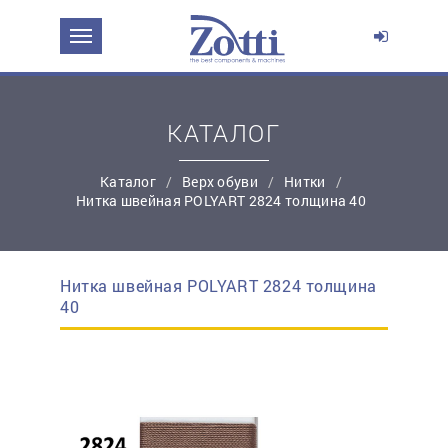
ЗАДАТЬ ВОПРОС О ПРОДУКТЕ
Ваше имя:
КАТАЛОГ
*
Эл. почта:
Каталог
Верх обуви
Нитки
Нитка швейная POLYART 2824 толщина 40
*
Контактный телефон:
Нитка швейная POLYART 2824 толщина
простую регистрацию
40
Ваш вопрос: