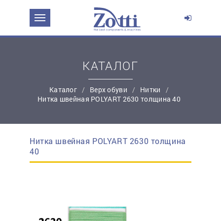
ЗАДАТЬ ВОПРОС О ПРОДУКТЕ
Ваше имя:
КАТАЛОГ
*
Эл. почта:
Каталог
Верх обуви
Нитки
Нитка швейная POLYART 2630 толщина 40
*
Контактный телефон:
Нитка швейная POLYART 2630 толщина
простую регистрацию
40
Ваш вопрос: