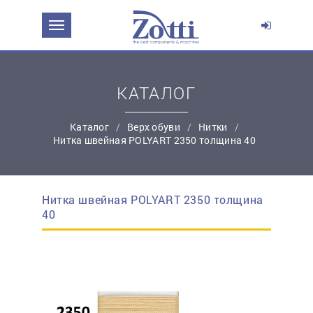
ЗАДАТЬ ВОПРОС О ПРОДУКТЕ
Ваше имя:
КАТАЛОГ
*
Эл. почта:
Каталог
Верх обуви
Нитки
Нитка швейная POLYART 2350 толщина 40
*
Контактный телефон:
Нитка швейная POLYART 2350 толщина
простую регистрацию
40
Ваш вопрос: