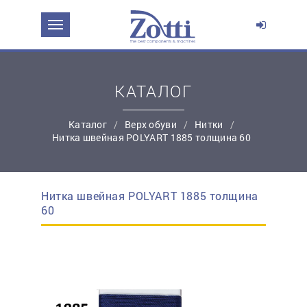
ЗАДАТЬ ВОПРОС О ПРОДУКТЕ
Ваше имя:
КАТАЛОГ
*
Эл. почта:
Каталог
Верх обуви
Нитки
Нитка швейная POLYART 1885 толщина 60
*
Контактный телефон:
Нитка швейная POLYART 1885 толщина
простую регистрацию
60
Ваш вопрос: