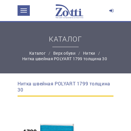
ЗАДАТЬ ВОПРОС О ПРОДУКТЕ
Ваше имя:
КАТАЛОГ
*
Эл. почта:
Каталог
Верх обуви
Нитки
Нитка швейная POLYART 1799 толщина 30
*
Контактный телефон:
Нитка швейная POLYART 1799 толщина
простую регистрацию
30
Ваш вопрос: