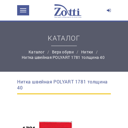
ЗАДАТЬ ВОПРОС О ПРОДУКТЕ
Ваше имя:
КАТАЛОГ
*
Эл. почта:
Каталог
Верх обуви
Нитки
Нитка швейная POLYART 1781 толщина 40
*
Контактный телефон:
Нитка швейная POLYART 1781 толщина
простую регистрацию
40
Ваш вопрос: