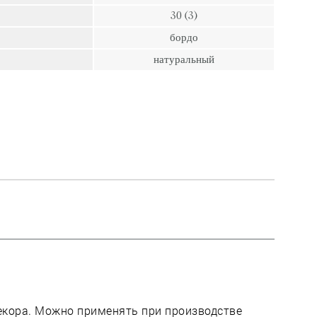
пресс
30 (3)
Гвозди
бордо
Ампулы
натуральный
Иглы
декора. Можно применять при производстве