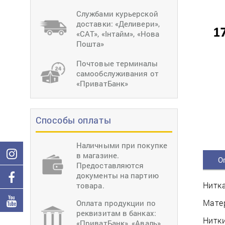
тиснение
Перетяжки
Швейное
Службами курьерской
оборудование
доставки: «Деливери»,
Загибка деталей
«САТ», «Інтайм», «Нова
Вставка фурниту
Пошта»
Ерошка подошвы
Почтовые терминалы
самообслуживания от
«ПриватБанк»
Способы оплаты
Наличными при покупке
в магазине.
О
Предоставляются
документы на партию
Нитка
товара.
Матер
Оплата продукции по
реквизитам в банках:
Нитки
«ПриватБанк», «Аваль»,