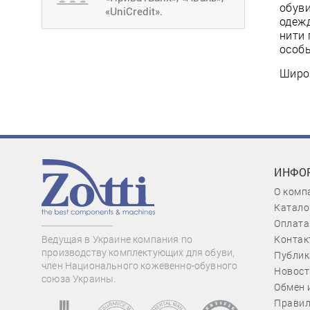
обуви
«UniCredit».
одеж
нити 
особы
Широк
ИНФО
О комп
Катало
Оплата
Контак
Ведущая в Украине компания по
производству комплектующих для обуви,
Публик
член Национального кожевенно-обувного
Новост
союза Украины.
Обмен 
Правил