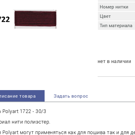
пучковой части
Номер нитки
Увлажнение пятки
Цвет
Затяжка пяточной
ры
части
Тип материала
Доводка заготовки
Отметка следа
Шершевание следа
Активация клея
нет в наличии
Прессование
заготовки с подошвой
Охлаждение и
доактивация клея
Прибивка каблука
писание товара
Задать вопрос
Отбивание следа
 Polyart 1722 - 30/3
иал нити полиэстер.
 Polyart могут применяться как для пошива так и для 