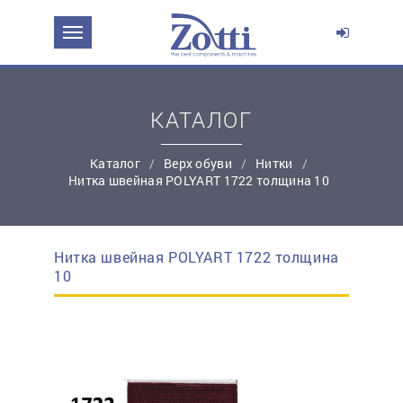
ЗАДАТЬ ВОПРОС О ПРОДУКТЕ
Ваше имя:
КАТАЛОГ
*
Эл. почта:
Каталог
Верх обуви
Нитки
Нитка швейная POLYART 1722 толщина 10
*
Контактный телефон:
Нитка швейная POLYART 1722 толщина
простую регистрацию
10
Ваш вопрос: