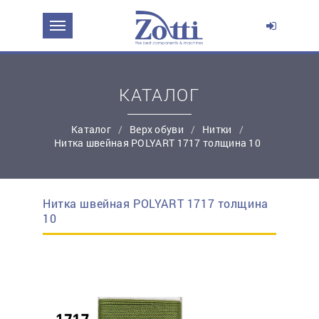
ЗАДАТЬ ВОПРОС О ПРОДУКТЕ
Ваше имя:
КАТАЛОГ
*
Эл. почта:
Каталог
Верх обуви
Нитки
Нитка швейная POLYART 1717 толщина 10
*
Контактный телефон:
Нитка швейная POLYART 1717 толщина
простую регистрацию
10
Ваш вопрос: