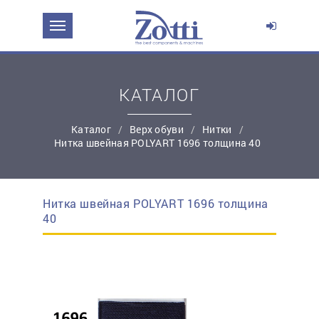
ЗАДАТЬ ВОПРОС О ПРОДУКТЕ
Ваше имя:
КАТАЛОГ
*
Эл. почта:
Каталог
Верх обуви
Нитки
Нитка швейная POLYART 1696 толщина 40
*
Контактный телефон:
Нитка швейная POLYART 1696 толщина
простую регистрацию
40
Ваш вопрос: