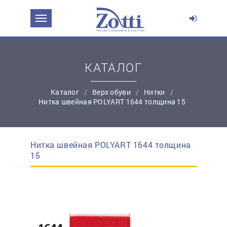
ЗАДАТЬ ВОПРОС О ПРОДУКТЕ
Ваше имя:
КАТАЛОГ
*
Эл. почта:
Каталог
Верх обуви
Нитки
Нитка швейная POLYART 1644 толщина 15
*
Контактный телефон:
Нитка швейная POLYART 1644 толщина
простую регистрацию
15
Ваш вопрос: