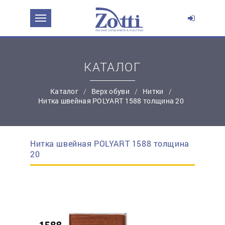
ЗАДАТЬ ВОПРОС О ПРОДУКТЕ
Ваше имя:
КАТАЛОГ
*
Эл. почта:
Каталог
Верх обуви
Нитки
Нитка швейная POLYART 1588 толщина 20
*
Контактный телефон:
Нитка швейная POLYART 1588 толщина
простую регистрацию
20
Ваш вопрос: