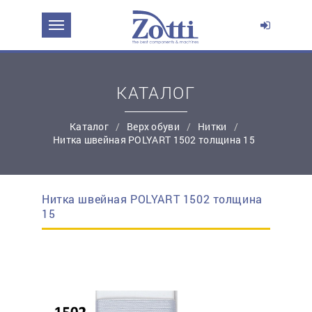
ЗАДАТЬ ВОПРОС О ПРОДУКТЕ
Ваше имя:
КАТАЛОГ
*
Эл. почта:
Каталог
Верх обуви
Нитки
Нитка швейная POLYART 1502 толщина 15
*
Контактный телефон:
Нитка швейная POLYART 1502 толщина
простую регистрацию
15
Ваш вопрос: