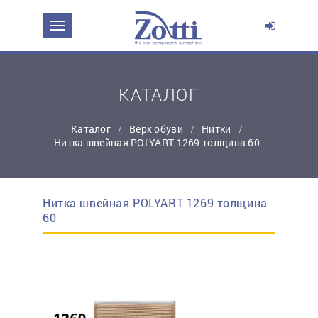
ЗАДАТЬ ВОПРОС О ПРОДУКТЕ
Ваше имя:
КАТАЛОГ
*
Эл. почта:
Каталог
Верх обуви
Нитки
Нитка швейная POLYART 1269 толщина 60
*
Контактный телефон:
Нитка швейная POLYART 1269 толщина
простую регистрацию
60
Ваш вопрос: