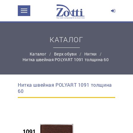
ЗАДАТЬ ВОПРОС О ПРОДУКТЕ
Ваше имя:
КАТАЛОГ
*
Эл. почта:
Каталог
Верх обуви
Нитки
Нитка швейная POLYART 1091 толщина 60
*
Контактный телефон:
Нитка швейная POLYART 1091 толщина
простую регистрацию
60
Ваш вопрос: