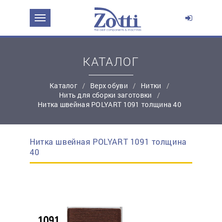
ЗАДАТЬ ВОПРОС О ПРОДУКТЕ
Ваше имя:
КАТАЛОГ
Каталог
Верх обуви
Нитки
*
Эл. почта:
Нить для сборки заготовки
Нитка швейная POLYART 1091 толщина 40
*
Контактный телефон:
Нитка швейная POLYART 1091 толщина
простую регистрацию
40
Ваш вопрос: